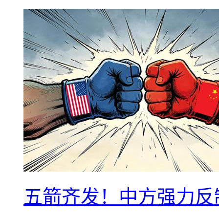
五箭齐发！中方强力反