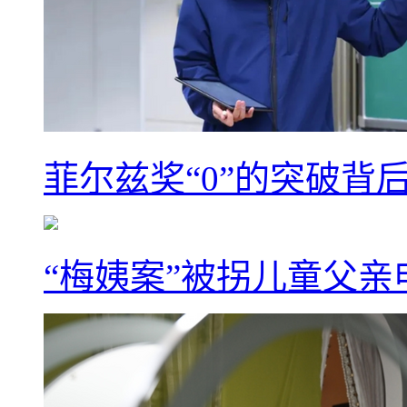
菲尔兹奖“0”的突破背
“梅姨案”被拐儿童父