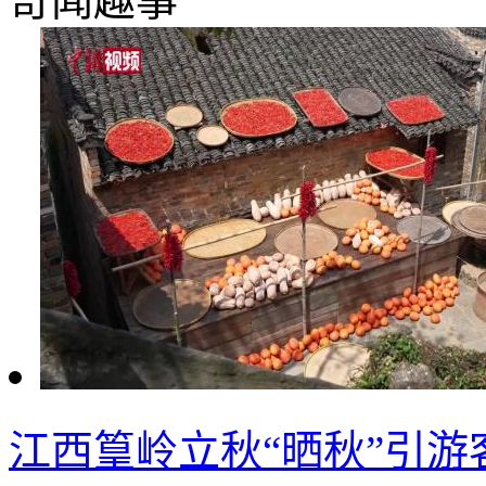
奇闻趣事
江西篁岭立秋“晒秋”引游