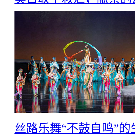
丝路乐舞“不鼓自鸣”