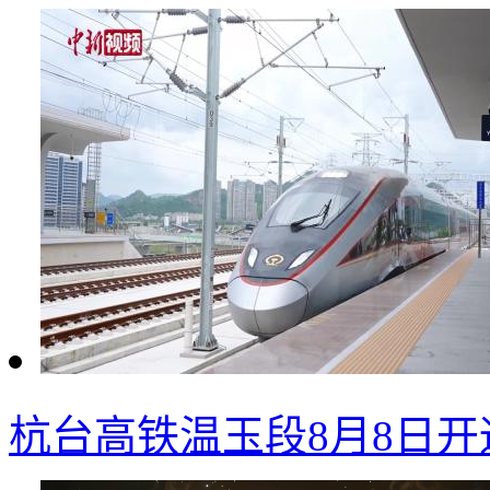
杭台高铁温玉段8月8日开