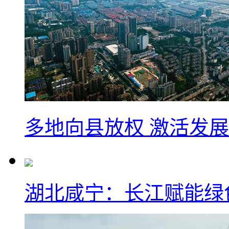
多地向县放权 激活发
湖北咸宁：长江赋能绿