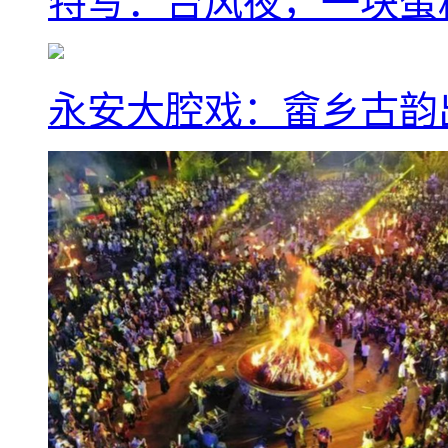
特写：台风夜，一块蛋
永安大腔戏：畲乡古韵