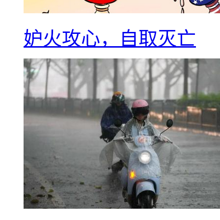
妒火攻心，自取灭亡