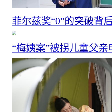
菲尔兹奖“0”的突破背
“梅姨案”被拐儿童父