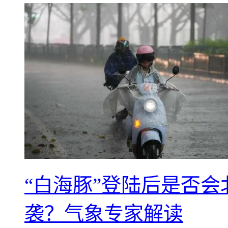
“白海豚”登陆后是否会
袭？气象专家解读