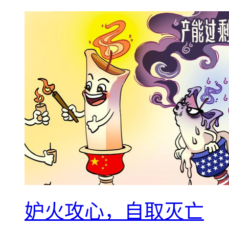
妒火攻心，自取灭亡