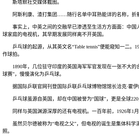
斯塔默社交媒体截图。
阿斯利康、渣打集团……随行名单中耳熟能详的名称，折射
事实上，中英之间的交融早已渗透至生活方方面面：中国人喜
球家庭的电视机，其早期发展同样离不开英国。
乒乓球的起源，从其英文名“Table tennis”便能窥
作球拍。
1890年，几位驻守印度的英国海军军官发现在一张不大的
球赛”，慢慢演化为乒乓球。
据国际乒联官网刊登国际乒联乒乓球博物馆馆长洽克·霍伊的
乒乓球虽源自英国，却在中国被誉为“国球”，更是全球220
同样与英国渊源深厚的还有电视机。一百年前，1926年1月
虽然贝尔德被称为“电视之父”，但电视的诞生是集体科学演
照。