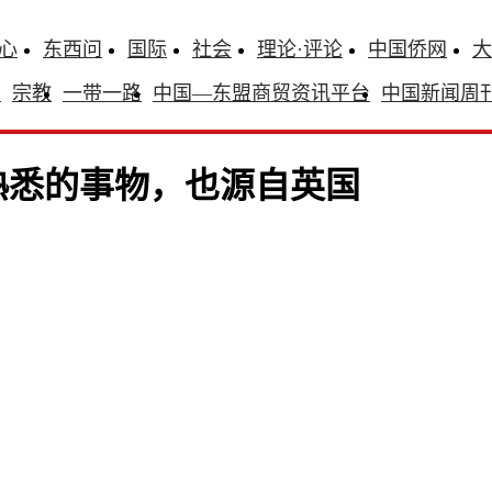
心
东西问
国际
社会
理论·评论
中国侨网
大
识
宗教
一带一路
中国—东盟商贸资讯平台
中国新闻周
熟悉的事物，也源自英国