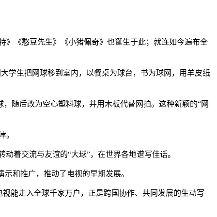
特》《憨豆先生》《小猪佩奇》也诞生于此；就连如今遍布全
，英国大学生把网球移到室内，以餐桌为球台，书为球网，用羊皮纸
球，随后改为空心塑料球，并用木板代替网拍。这种新颖的“网
津。
转动着交流与友谊的“大球”，在世界各地谱写佳话。
开演示和推广，推动了电视的早期发展。
电视能走入全球千家万户，正是跨国协作、共同发展的生动写