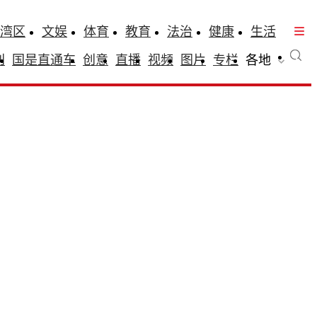
湾区
文娱
体育
教育
法治
健康
生活
刊
国是直通车
创意
直播
视频
图片
专栏
各地