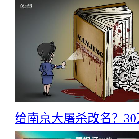
给南京大屠杀改名？3