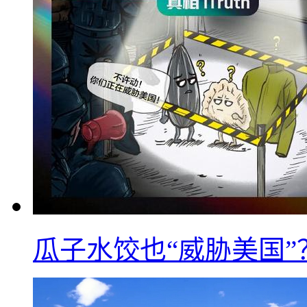
瓜子水饺也“威胁美国”