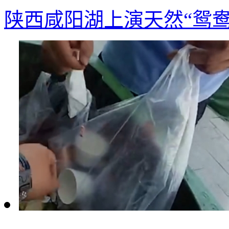
陕西咸阳湖上演天然“鸳鸯