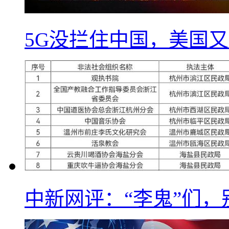
5G没拦住中国，美国又
中新网评：“李鬼”们，