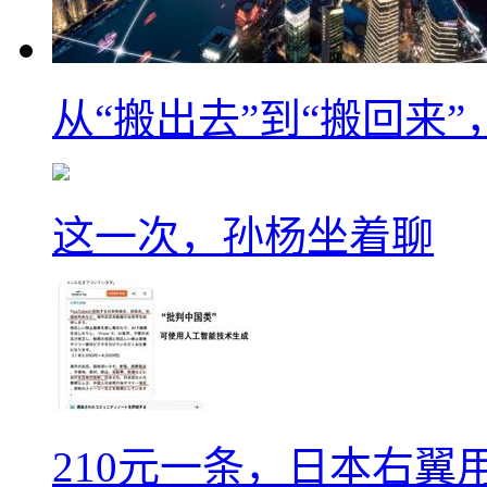
从“搬出去”到“搬回来
这一次，孙杨坐着聊
210元一条，日本右翼