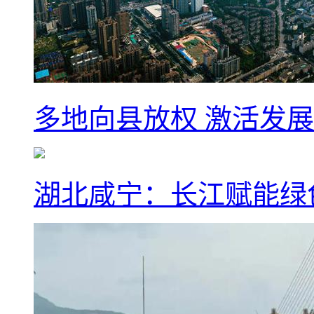
多地向县放权 激活发
湖北咸宁：长江赋能绿