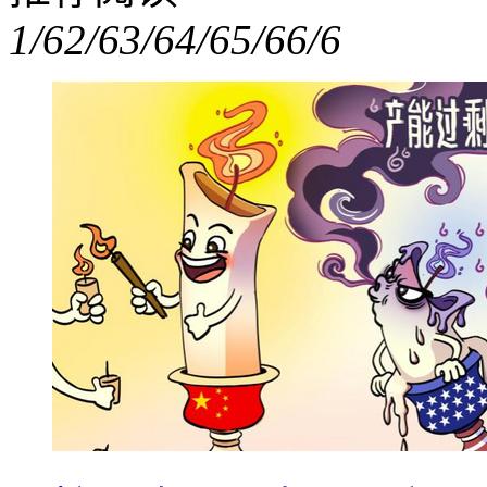
1/6
2/6
3/6
4/6
5/6
6/6