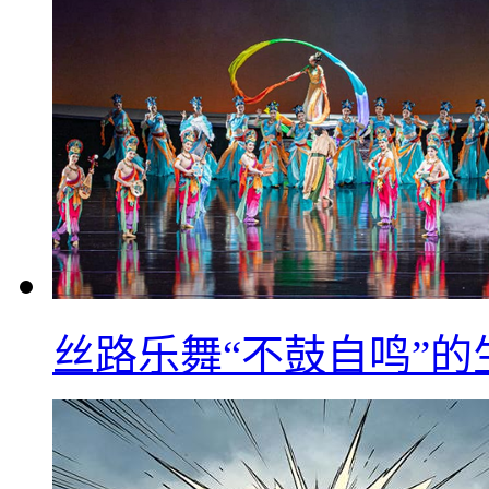
丝路乐舞“不鼓自鸣”