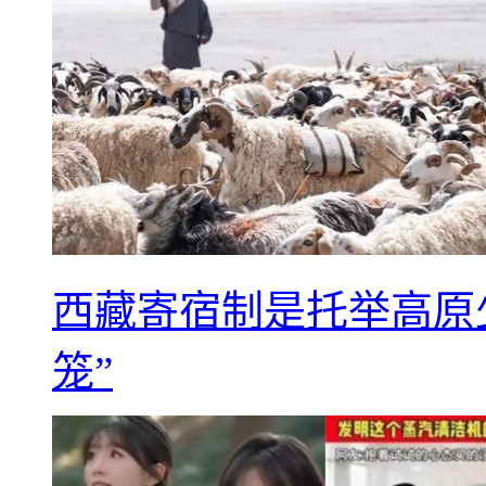
西藏寄宿制是托举高原
笼”