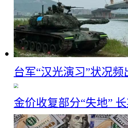
台军“汉光演习”状况频
金价收复部分“失地” 