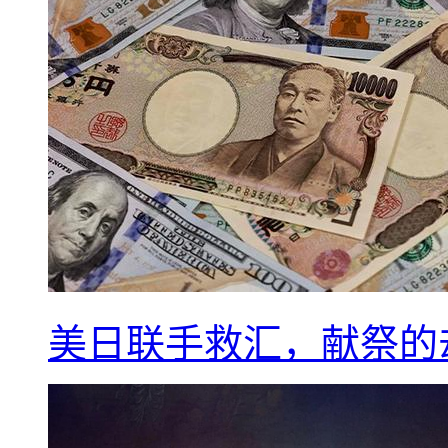
美日联手救汇，献祭的