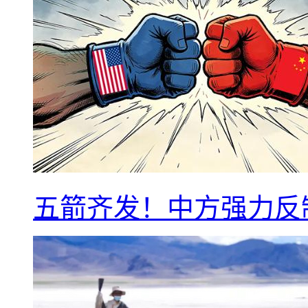
五箭齐发！中方强力反