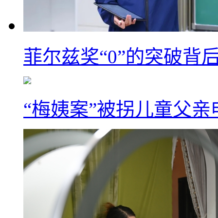
菲尔兹奖“0”的突破背
“梅姨案”被拐儿童父