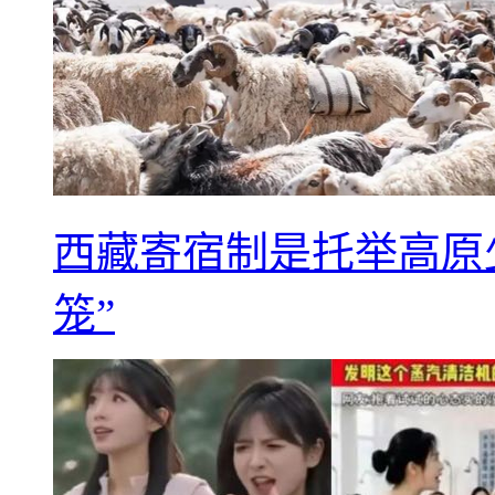
西藏寄宿制是托举高原
笼”