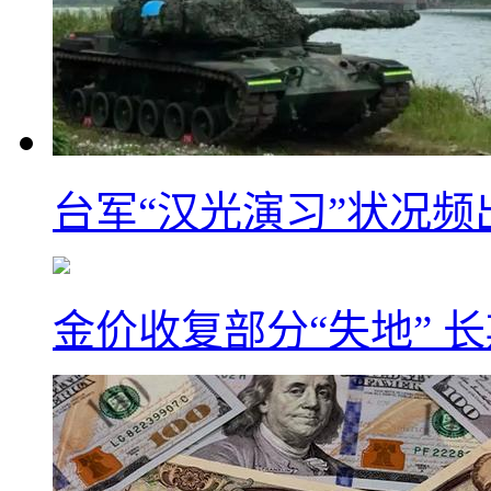
台军“汉光演习”状况频
金价收复部分“失地” 