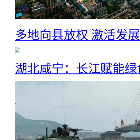
多地向县放权 激活发
湖北咸宁：长江赋能绿