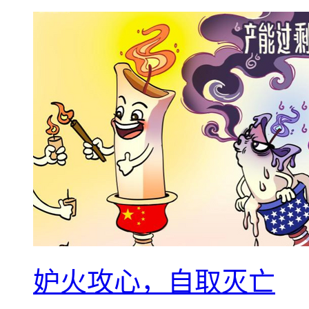
妒火攻心，自取灭亡