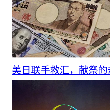
美日联手救汇，献祭的