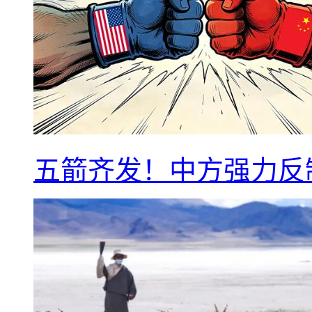
五箭齐发！中方强力反