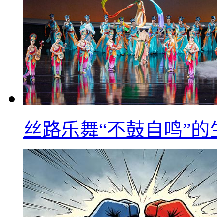
丝路乐舞“不鼓自鸣”