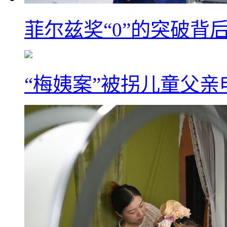
菲尔兹奖“0”的突破背
“梅姨案”被拐儿童父