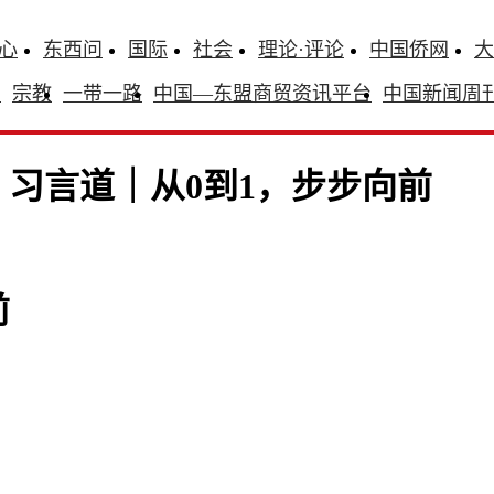
心
东西问
国际
社会
理论·评论
中国侨网
大
识
宗教
一带一路
中国—东盟商贸资讯平台
中国新闻周
习言道｜从0到1，步步向前
前