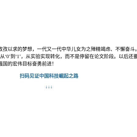
孜以求的梦想，一代又一代中华儿女为之殚精竭虑、不懈奋斗
‘0’到‘1’，从实验实现转化，而不是停留在论文阶段。以后还要
强国的宏伟目标奋勇前进！
扫码见证中国科技崛起之路
↓↓↓