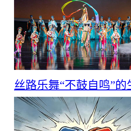
丝路乐舞“不鼓自鸣”