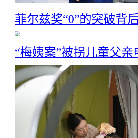
菲尔兹奖“0”的突破背
“梅姨案”被拐儿童父