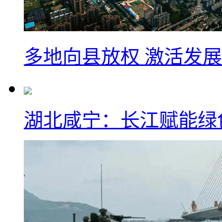
多地向县放权 激活发
湖北咸宁：长江赋能绿