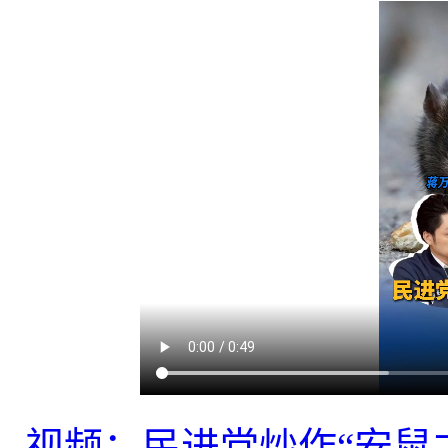
视频：民进党炒作“安鼠