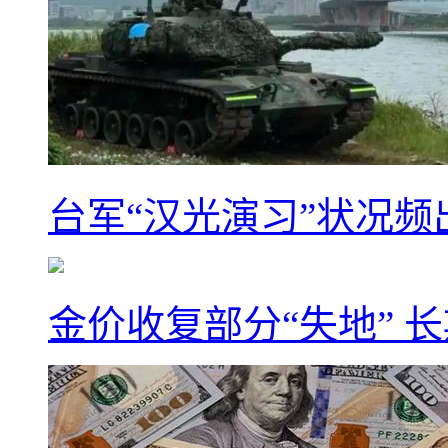
台军“汉光演习”状况频
金价收复部分“失地” 