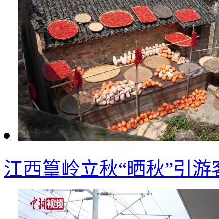
江西篁岭立秋“晒秋”引游