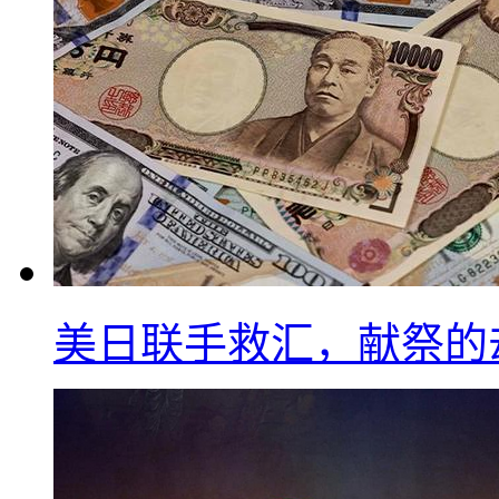
美日联手救汇，献祭的