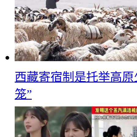
西藏寄宿制是托举高原
笼”