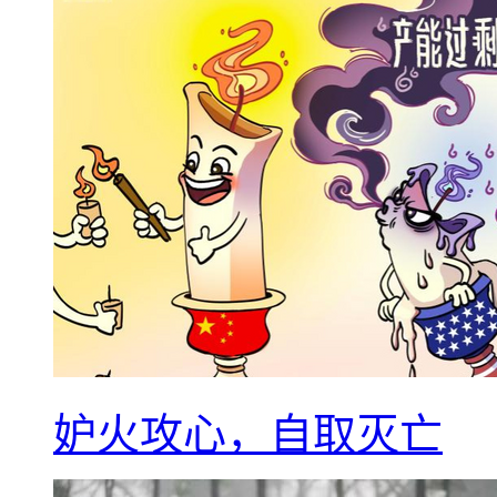
妒火攻心，自取灭亡