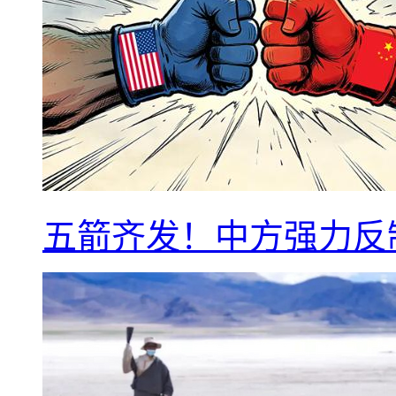
五箭齐发！中方强力反