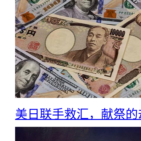
美日联手救汇，献祭的