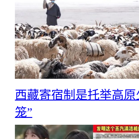
西藏寄宿制是托举高原
笼”