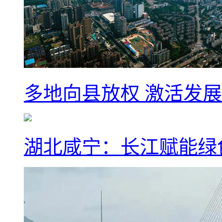
多地向县放权 激活发
湖北咸宁：长江赋能绿