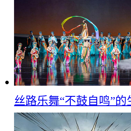
丝路乐舞“不鼓自鸣”