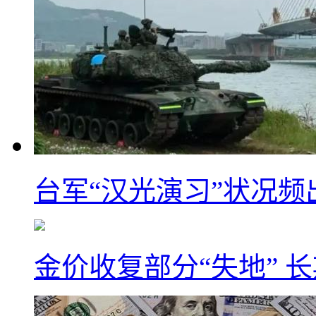
台军“汉光演习”状况频
金价收复部分“失地” 