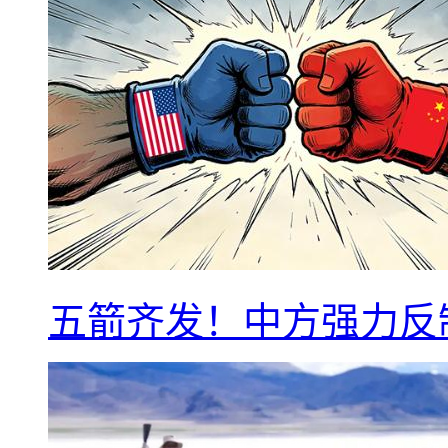
五箭齐发！中方强力反