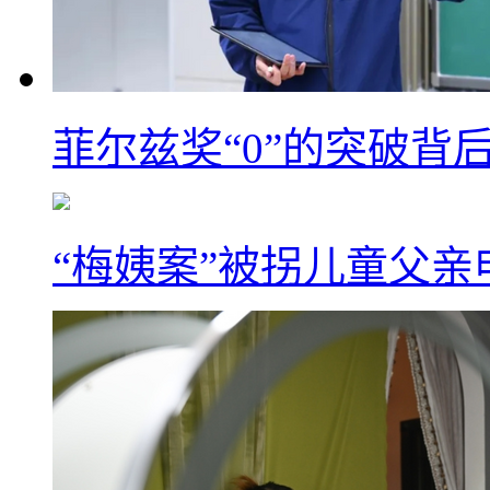
菲尔兹奖“0”的突破背
“梅姨案”被拐儿童父