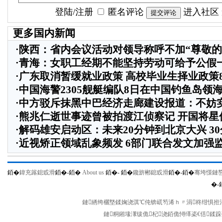
登陆
/
注册
匿名评论
进入社区
更多国内新闻
·
陕西：省内会议活动对领导称呼不加“尊敬的
·
青海：女职工经期不能坚持劳动可给予公假
·
广东取消暂缓就业政策 高校毕业生择业政策
·
中国海警2305舰艇编队8日在中国钓鱼岛领
·
中方驳斥抹黑中巴经济走廊建设报道：不妨
·
熊兆仁逝世事迹曾被拍渡江侦察记
开国将星
·
解码雄安启动区：未来20分钟到北京大兴 3
·
近视矫正领域乱象频发 6部门联合发文加强
銆�
鍏充簬鎴戜滑
銆�-
銆�
About us
銆�-
銆�
鑱旂郴鎴戜滑
銆�-
銆�
骞垮憡鏈
�-
鏈綉绔欐墍鍒婅浇淇℃伅锛屼笉浠ｈ〃涓柊绀惧拰涓
鏈粡鎺堟潈绂佹杞浇銆佹憳缂栥€佸