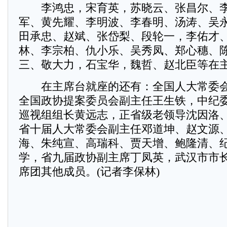
李鸿忠，宋育英，苏晓云、张昌尔、李
军、黄先耀、李明波、李春明、汤涛、吴
田承忠、赵斌、张岱梨、段轮一，李佑才
林、李宗柏、仇小乐、吴秀凤、郑心穗、
三、敬大力，石宝华，魏哲、赵北臣等在
在主席台就座的还有：全国人大常委会
全国政协提案委员会副主任王生铁，中纪
巡视组组长黄远志，正省级老领导沈因洛
省十届人大常委会副主任邓道坤、赵文源
海、朱纯宣、高瑞科、贾天增、鲍隆清、
学，省九届政协副主席丁凤英，武汉市市
席团其他成员。(记者李保林)