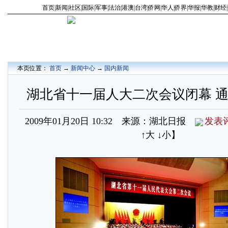
首页
|
新闻
|
社区
|
国际
|
军事
|
法治
|
港澳
|
台湾
|
侨网
|
华人
|
侨界
|
华报
|
华教
|
财经
|
本页位置：
首页
→
新闻中心
→
国内新闻
湖北省十一届人大二次会议闭幕 
2009年01月20日 10:32 来源：湖北日报
发表
↑大
↓小
】