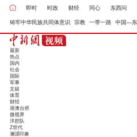
即时
时政
财经
同心
东西问
铸牢中华民族共同体意识
宗教
一带一路
中国—
最新
热点
国内
社会
国际
军事
文娱
体育
财经
港澳台侨
微视界
洋腔队
Z世代
澜湄印象