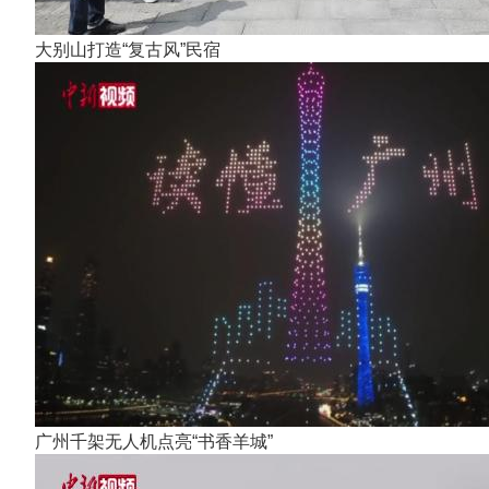
大别山打造“复古风”民宿
广州千架无人机点亮“书香羊城”