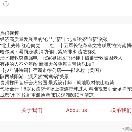
热门视频
经济高质量发展里的“心”与“新”｜北京经济“向新”突破
“北上先锋 红心向党——红二十五军长征革命文物联展”在河南
哈尔滨：暴雨袭城 消防部门紧急排水 疏散群众
涉水搜救突遇漏电！张家界社区书记徒手破窗营救被困老人
有趣的人不分年龄 新疆大爷跳舞自带快乐buff
【少年讲诗词】宿新市徐公店——邵米粒（美国）
陕西咸阳湖上演天然“鸳鸯锅”美景
贵州梯田音乐会火出圈 景观设计师：就地取材依山就势
气场全开！6岁女孩篮球场上接连带球过人 精准投篮引全场阵阵
成都“水下书店”重装焕新 市民观湖阅读享清凉
关于我们
About us
联系我们
本网