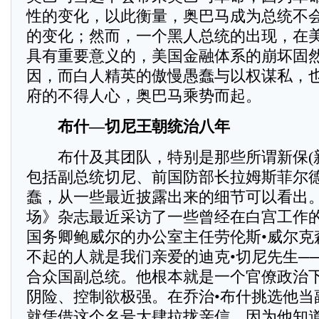
性的变化，以此衡量，奥巴马成为总统不
的变化；然而，一个黑人总统的出现，在
具有重要意义的，美国金融体系的崩坏固
因，而白人精英的傲慢愚蠢与以权谋私，
府的不得人心，奥巴马乘势而起。
布什—切尼王朝统治八年
布什及其团队，特别是那些所谓新保(新
包括副总统切尼、前国防部长拉姆斯菲尔
蠢，从一些最近披露出来的细节可以看出
场》杂志最近采访了一些曾经在白宫工作
国务卿鲍威尔的办公室主任劳伦斯•威尔克
不起的人就是我们亲爱的迪克•切尼先生─
合众国副总统。他根本就是一个官僚政治
阴险、控制欲极强。在乔治•布什挑选他当
就凭借这个名号大肆拉拢亲信。因为他知