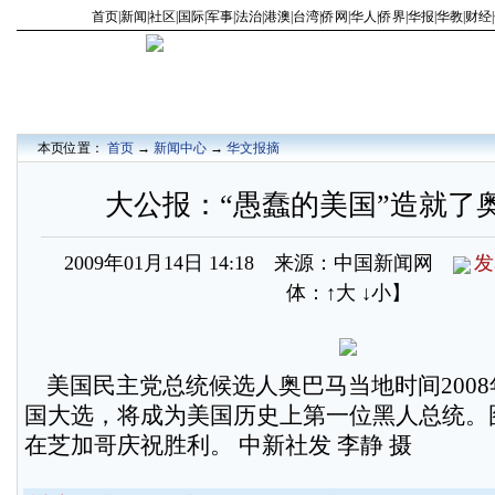
首页
|
新闻
|
社区
|
国际
|
军事
|
法治
|
港澳
|
台湾
|
侨网
|
华人
|
侨界
|
华报
|
华教
|
财经
|
本页位置：
首页
→
新闻中心
→
华文报摘
大公报：“愚蠢的美国”造就了
2009年01月14日 14:18 来源：中国新闻网
发
体：
↑大
↓小
】
美国民主党总统候选人奥巴马当地时间2008年
国大选，将成为美国历史上第一位黑人总统。
在芝加哥庆祝胜利。 中新社发 李静 摄