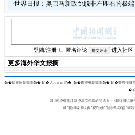
·
世界日报：奥巴马新政跳脱非左即右的极端
登陆
/
注册
匿名评论
进入社区
更多海外华文报摘
銆�
鍏充簬鎴戜滑
銆�-
銆�
About us
銆�-
銆�
鑱旂郴鎴戜滑
銆�-
銆�
骞垮憡鏈
�-
鏈綉绔欐墍鍒婅浇淇℃伅锛屼笉浠ｈ〃涓柊绀惧拰涓
鏈粡鎺堟潈绂佹杞浇銆佹憳缂栥€佸