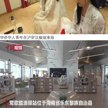
华侨华人青年在沪穿汉服做漆扇