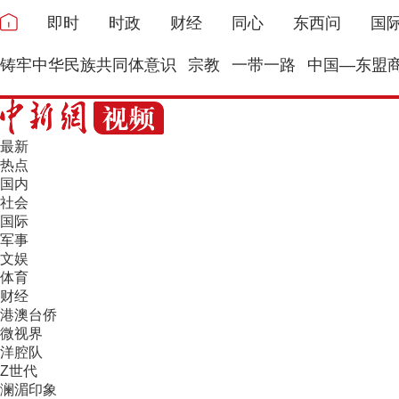
即时
时政
财经
同心
东西问
国
铸牢中华民族共同体意识
宗教
一带一路
中国—东盟
最新
热点
国内
社会
国际
军事
文娱
体育
财经
港澳台侨
微视界
洋腔队
Z世代
澜湄印象