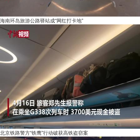
海南环岛旅游公路驿站成“网红打卡地”
北京铁路警方“铁鹰”行动破获高铁盗窃案