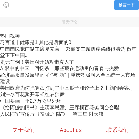
畅言一下
暂无评论
热门视频
习言道｜健康是1 其他是后面的0
中国国民党前副主席夏立言： 郑丽文主席两岸路线很清楚 做堂
堂正正中国...
史无前例！美国AI开始攻击真人了
AI眼中的中国｜回忆杀！那些藏在运动里的青春与热爱
经济高质量发展里的“心”与“新”｜重庆积极融入全国统一大市场
建设
美国政府为何把算盘打到了中国瓜子和饺子上？丨新闻会客厅
刘浩存百花奖开幕式红衣独舞
中国要画一个2.7万公里外环
《给阿嬷的情书》主演李思潼、王彦桐百花奖同台合唱
人民陆军宣传片《奋楫之“陆”》丨第三集 射天狼
关于我们
About us
联系我们