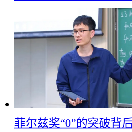
菲尔兹奖“0”的突破背