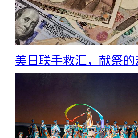
美日联手救汇，献祭的