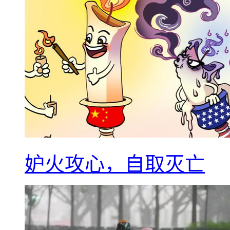
妒火攻心，自取灭亡