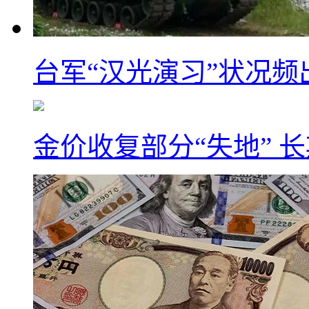
台军“汉光演习”状况频
金价收复部分“失地” 