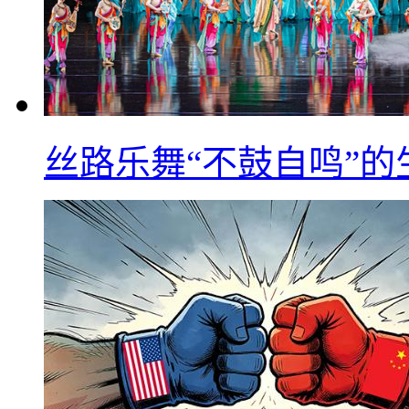
丝路乐舞“不鼓自鸣”