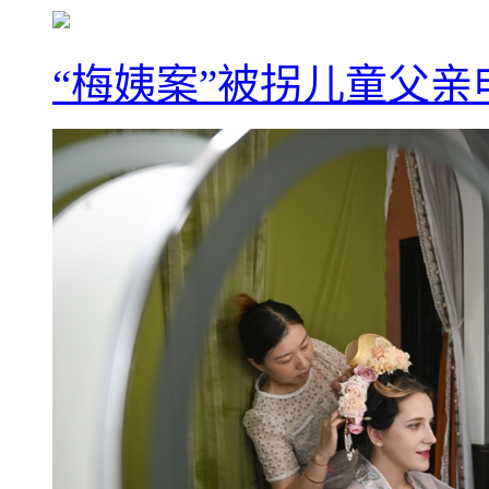
“梅姨案”被拐儿童父