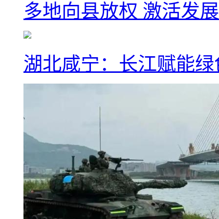
多地向县放权 激活发
湖北咸宁：长江赋能绿