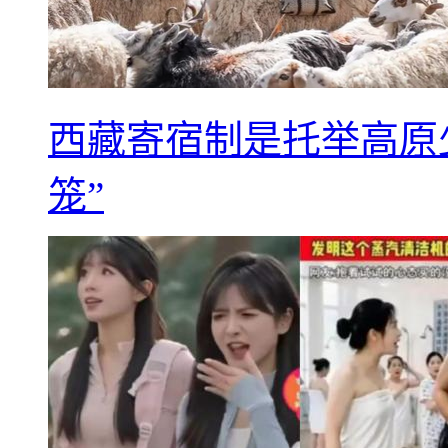
西藏寄宿制是托举高原
笼”