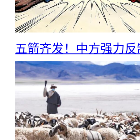
五箭齐发！中方强力反