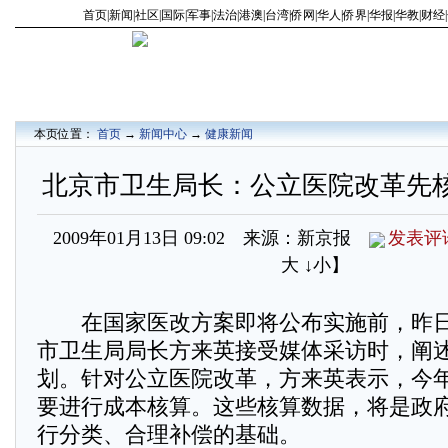
首页
|
新闻
|
社区
|
国际
|
军事
|
法治
|
港澳
|
台湾
|
侨网
|
华人
|
侨界
|
华报
|
华教
|
财经
|
本页位置：
首页
→
新闻中心
→
健康新闻
北京市卫生局长：公立医院改革先
2009年01月13日 09:02 来源：新京报
发表评
大
↓小
】
在国家医改方案即将公布实施前，昨日(
市卫生局局长方来英接受媒体采访时，阐
划。针对公立医院改革，方来英表示，今
要进行成本核算。这些核算数据，将是政
行分类、合理补偿的基础。