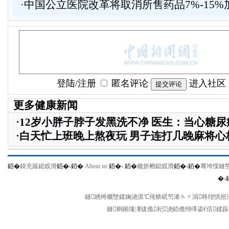
·
中国公立医院改革将取消所售药品7%-15%
登陆
/
注册
匿名评论
进入社区
更多健康新闻
·
12岁小胖子脖子发黑洗不净 医生：当心糖尿
·
白天忙上班晚上熬夜玩 男子连打几晚麻将心
銆�
鍏充簬鎴戜滑
銆�-
銆�
About us
銆�-
銆�
鑱旂郴鎴戜滑
銆�-
銆�
骞垮憡鏈
�-
鏈綉绔欐墍鍒婅浇淇℃伅锛屼笉浠ｈ〃涓柊绀惧拰涓
鏈粡鎺堟潈绂佹杞浇銆佹憳缂栥€佸