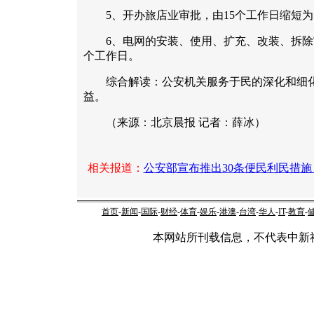
5、开办旅店业审批，由15个工作日缩短为
6、电网的安装、使用、扩充、改装、拆除审
个工作日。
综合解读：公安机关服务于民的深化和细化
益。
（来源：北京晨报 记者：薛冰）
相关报道：
公安部宣布推出30条便民利民措施 
首页
-
新闻
-
国际
-
财经
-
体育
-
娱乐
-
港澳
-
台湾
-
华人
-
IT
-
教育
-
本网站所刊载信息，不代表中新