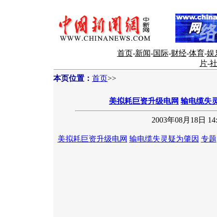
首页
-
新闻
-
国际
-
财经
-
体育
-
娱
片
-
本页位置：
首页
>>
美拟耗巨资升级电网
输电缆失
2003年08月18日 14:
美拟耗巨资升级电网
输电缆失灵疑为肇因
专题