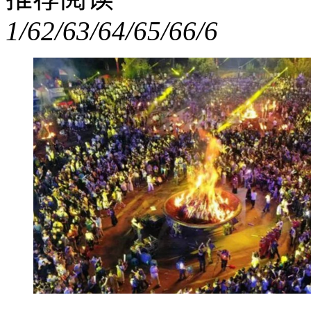
1/6
2/6
3/6
4/6
5/6
6/6