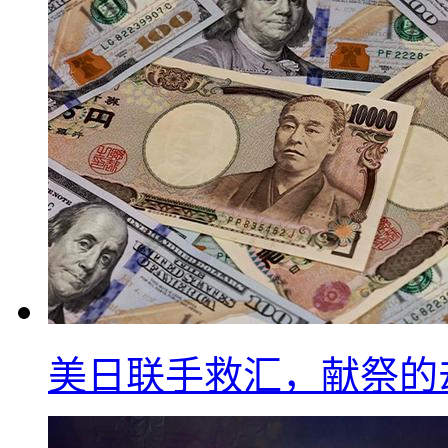
美日联手救汇，献祭的