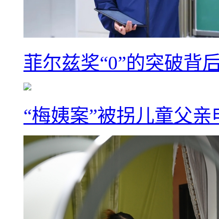
菲尔兹奖“0”的突破背
“梅姨案”被拐儿童父