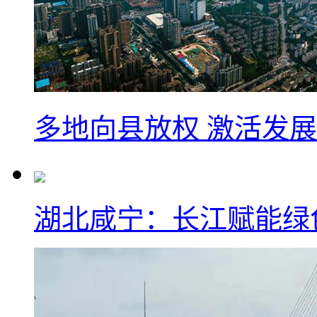
多地向县放权 激活发
湖北咸宁：长江赋能绿