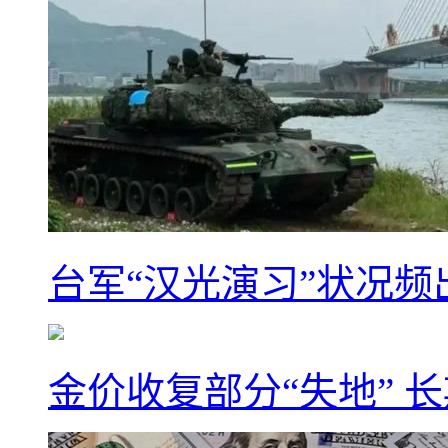
台军“汉光演习”状况频
金价收复部分“失地” 