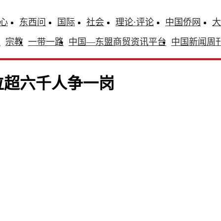
心
东西问
国际
社会
理论·评论
中国侨网
大
识
宗教
一带一路
中国—东盟商贸资讯平台
中国新闻周
位超六千人争一岗