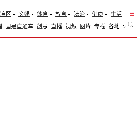
湾区
文娱
体育
教育
法治
健康
生活
刊
国是直通车
创意
直播
视频
图片
专栏
各地