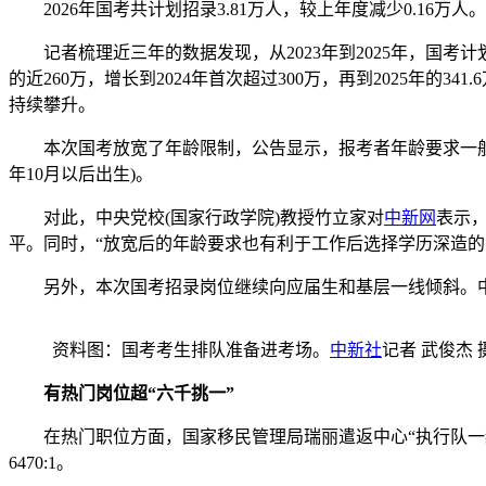
2026年国考共计划招录3.81万人，较上年度减少0.16万人
记者梳理近三年的数据发现，从2023年到2025年，国考计划招
的近260万，增长到2024年首次超过300万，再到2025年的3
持续攀升。
本次国考放宽了年龄限制，公告显示，报考者年龄要求一般为18周岁
年10月以后出生)。
对此，中央党校(国家行政学院)教授竹立家对
中新网
表示
平。同时，“放宽后的年龄要求也有利于工作后选择学历深造的
另外，本次国考招录岗位继续向应届生和基层一线倾斜。中央机
资料图：国考考生排队准备进考场。
中新社
记者 武俊杰 
有热门岗位超“六千挑一”
在热门职位方面，国家移民管理局瑞丽遣返中心“执行队一级警长及
6470:1。