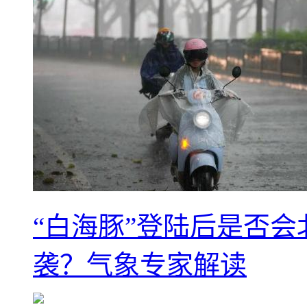
“白海豚”登陆后是否会
袭？气象专家解读