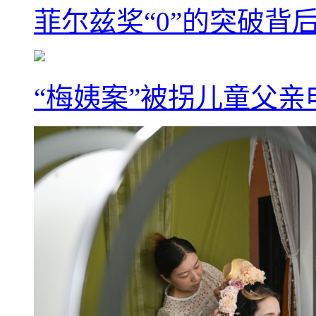
菲尔兹奖“0”的突破背
“梅姨案”被拐儿童父