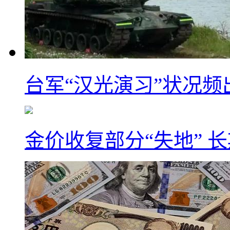
台军“汉光演习”状况频
金价收复部分“失地” 