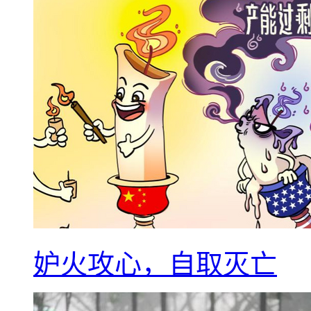
妒火攻心，自取灭亡