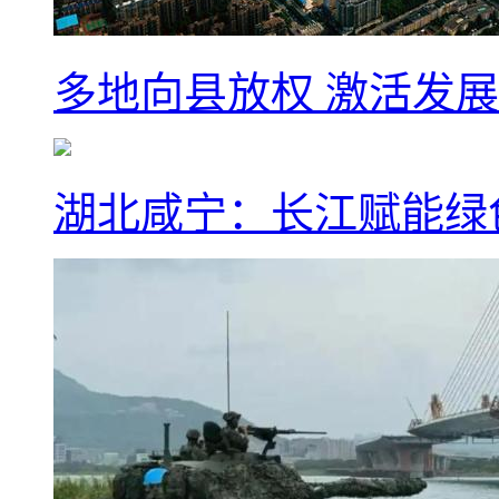
多地向县放权 激活发
湖北咸宁：长江赋能绿