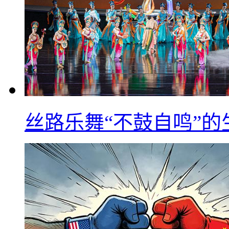
丝路乐舞“不鼓自鸣”