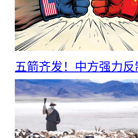
五箭齐发！中方强力反