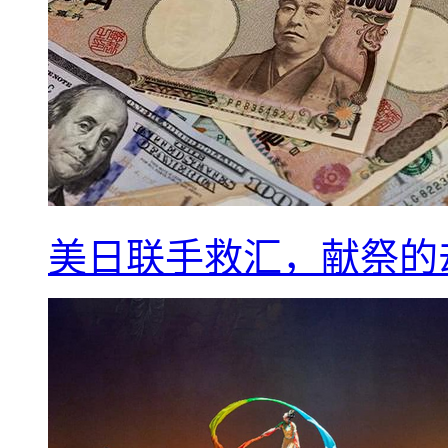
美日联手救汇，献祭的