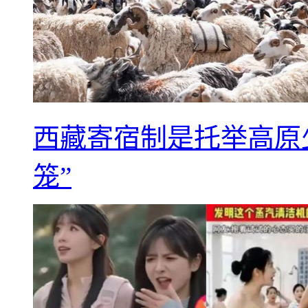
西藏寄宿制是托举高原
笼”