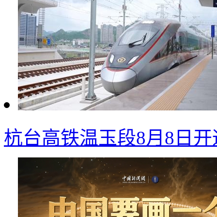
杭台高铁温玉段8月8日开