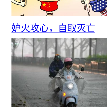
妒火攻心，自取灭亡