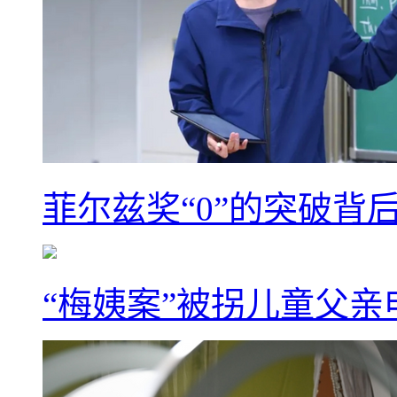
菲尔兹奖“0”的突破背
“梅姨案”被拐儿童父