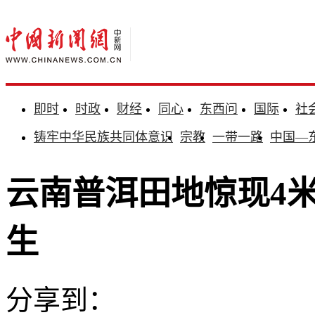
即时
时政
财经
同心
东西问
国际
社
铸牢中华民族共同体意识
宗教
一带一路
中国—
云南普洱田地惊现4
生
分享到：