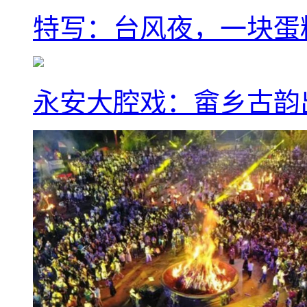
特写：台风夜，一块蛋
永安大腔戏：畲乡古韵