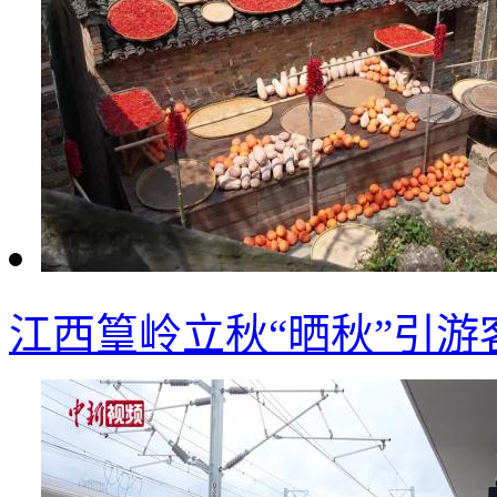
江西篁岭立秋“晒秋”引游