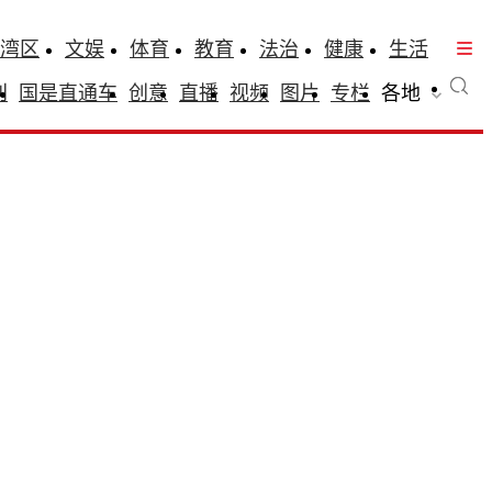
湾区
文娱
体育
教育
法治
健康
生活
刊
国是直通车
创意
直播
视频
图片
专栏
各地