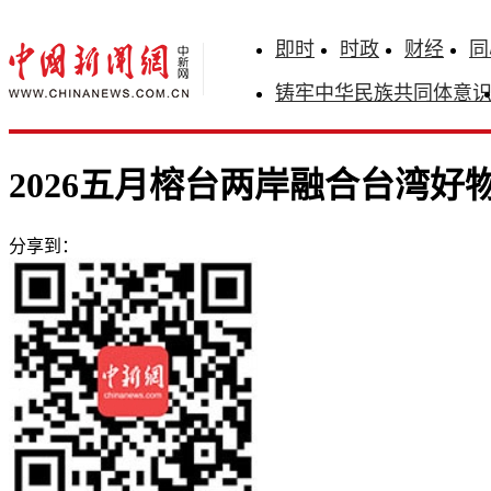
即时
时政
财经
同
铸牢中华民族共同体意
2026五月榕台两岸融合台湾好
分享到：