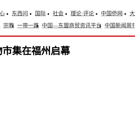
心
东西问
国际
社会
理论·评论
中国侨网
大
识
宗教
一带一路
中国—东盟商贸资讯平台
中国新闻周
物市集在福州启幕