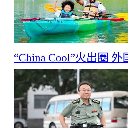
“China Cool”火