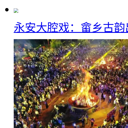
永安大腔戏：畲乡古韵