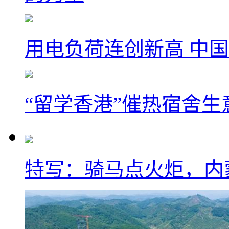
用电负荷连创新高 中国
“留学香港”催热宿舍生
特写：骑马点火炬，内