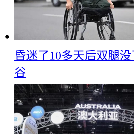
昏迷了10多天后双腿没
谷