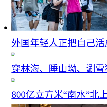
外国年轻人正把自己活成
穿林海、睡山坳、涮雪
800亿立方米“南水”北