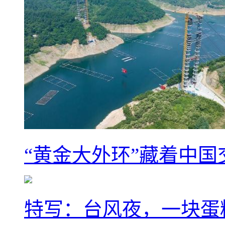
“黄金大外环”藏着中
特写：台风夜，一块蛋