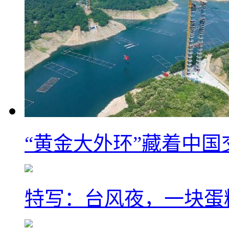
“黄金大外环”藏着中
特写：台风夜，一块蛋