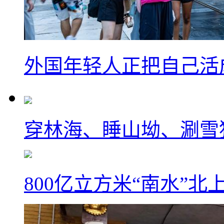
外国年轻人正把自己活成
穿林海、睡山坳、涮雪
800亿立方米“南水”北