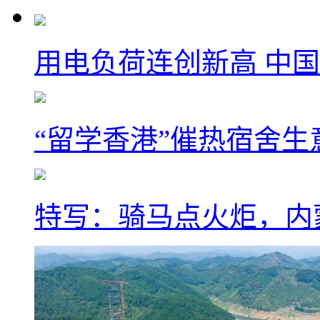
用电负荷连创新高 中国
“留学香港”催热宿舍生
特写：骑马点火炬，内