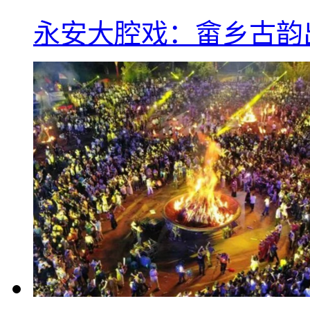
永安大腔戏：畲乡古韵