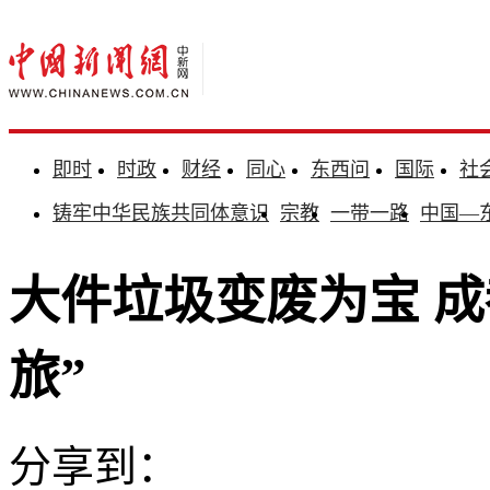
即时
时政
财经
同心
东西问
国际
社
铸牢中华民族共同体意识
宗教
一带一路
中国—
大件垃圾变废为宝 
旅”
分享到：