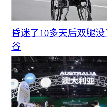
昏迷了10多天后双腿没
谷