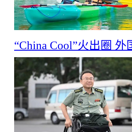
“China Cool”火