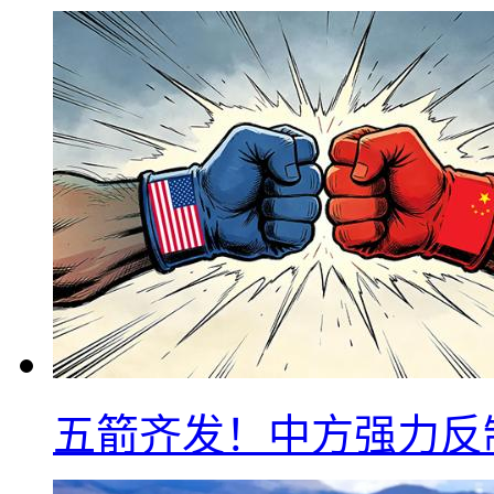
五箭齐发！中方强力反