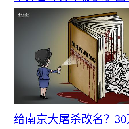
给南京大屠杀改名？3