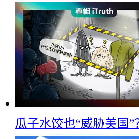
瓜子水饺也“威胁美国”