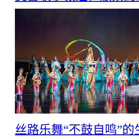
丝路乐舞“不鼓自鸣”