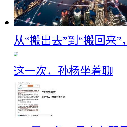
从“搬出去”到“搬回来
这一次，孙杨坐着聊