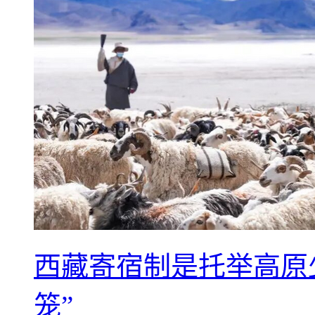
西藏寄宿制是托举高原
笼”