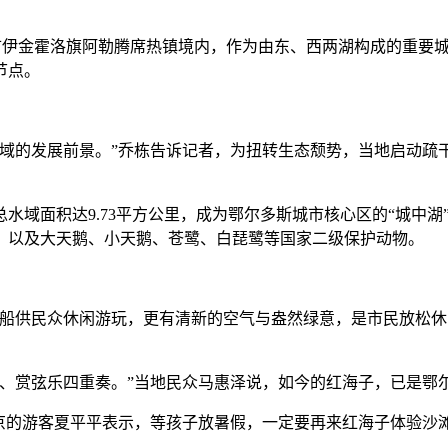
伊金霍洛旗阿勒腾席热镇境内，作为由东、西两湖构成的重要城
节点。
的发展前景。”乔栋告诉记者，为扭转生态颓势，当地启动疏
面积达9.73平方公里，成为鄂尔多斯城市核心区的“城中湖”
物，以及大天鹅、小天鹅、苍鹭、白琵鹭等国家二级保护动物。
供民众休闲游玩，更有清新的空气与盎然绿意，是市民放松休
赏弦乐四重奏。”当地民众马惠泽说，如今的红海子，已是鄂
的游客夏平平表示，等孩子放暑假，一定要再来红海子体验沙