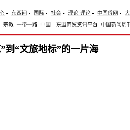
心
东西问
国际
社会
理论·评论
中国侨网
大
识
宗教
一带一路
中国—东盟商贸资讯平台
中国新闻周
”到“文旅地标”的一片海