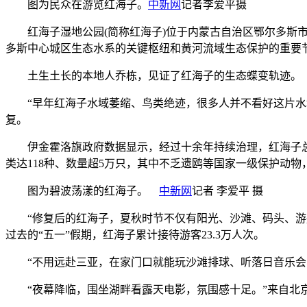
图为民众在游览红海子。
中新网
记者李爱平摄
红海子湿地公园(简称红海子)位于内蒙古自治区鄂尔多斯市
多斯中心城区生态水系的关键枢纽和黄河流域生态保护的重要
土生土长的本地人乔栋，见证了红海子的生态蝶变轨迹。
“早年红海子水域萎缩、鸟类绝迹，很多人并不看好这片水域
复。
伊金霍洛旗政府数据显示，经过十余年持续治理，红海子总水域
类达118种、数量超5万只，其中不乏遗鸥等国家一级保护动
图为碧波荡漾的红海子。
中新网
记者 李爱平 摄
“修复后的红海子，夏秋时节不仅有阳光、沙滩、码头、游船
过去的“五一”假期，红海子累计接待游客23.3万人次。
“不用远赴三亚，在家门口就能玩沙滩排球、听落日音乐会、
“夜幕降临，围坐湖畔看露天电影，氛围感十足。”来自北京