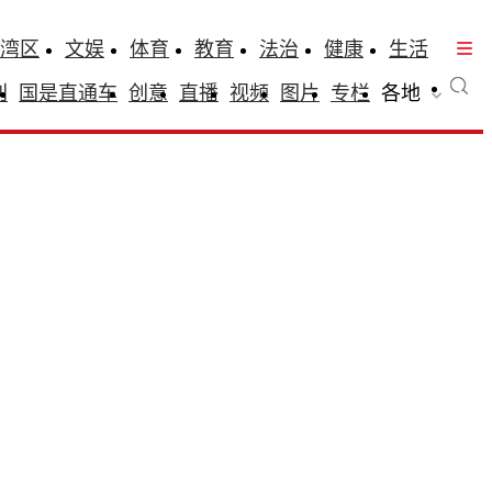
湾区
文娱
体育
教育
法治
健康
生活
刊
国是直通车
创意
直播
视频
图片
专栏
各地