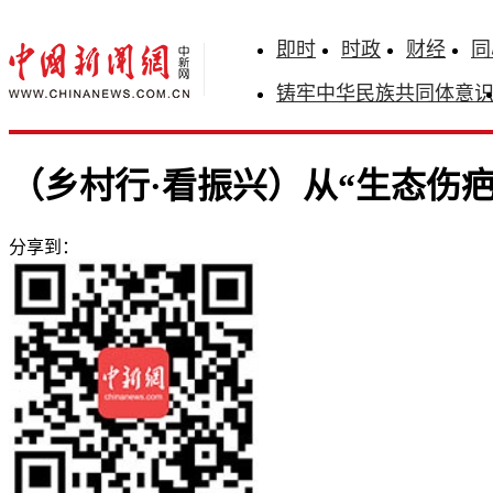
即时
时政
财经
同
铸牢中华民族共同体意
（乡村行·看振兴）从“生态伤疤
分享到：