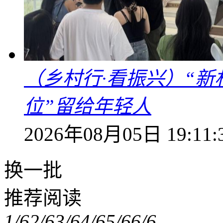
（乡村行·看振兴）“新
位”留给年轻人
2026年08月05日 19:11:
换一批
推荐阅读
1/6
2/6
3/6
4/6
5/6
6/6