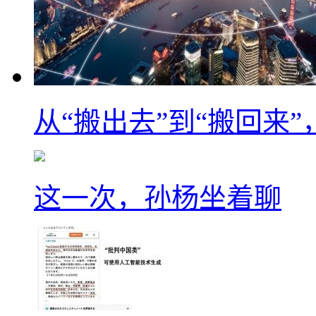
从“搬出去”到“搬回来
这一次，孙杨坐着聊