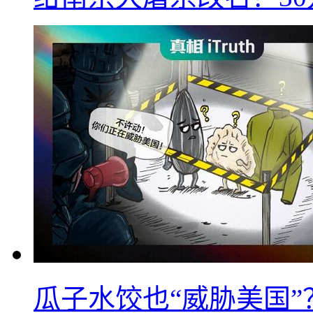
瓜子水饺也“威胁美国”