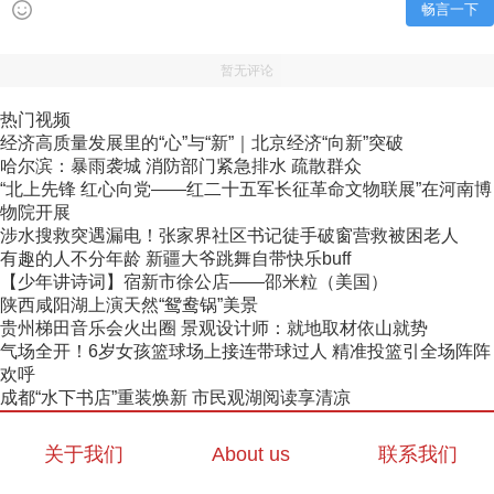
畅言一下
暂无评论
热门视频
经济高质量发展里的“心”与“新”｜北京经济“向新”突破
哈尔滨：暴雨袭城 消防部门紧急排水 疏散群众
“北上先锋 红心向党——红二十五军长征革命文物联展”在河南博
物院开展
涉水搜救突遇漏电！张家界社区书记徒手破窗营救被困老人
有趣的人不分年龄 新疆大爷跳舞自带快乐buff
【少年讲诗词】宿新市徐公店——邵米粒（美国）
陕西咸阳湖上演天然“鸳鸯锅”美景
贵州梯田音乐会火出圈 景观设计师：就地取材依山就势
气场全开！6岁女孩篮球场上接连带球过人 精准投篮引全场阵阵
欢呼
成都“水下书店”重装焕新 市民观湖阅读享清凉
关于我们
About us
联系我们