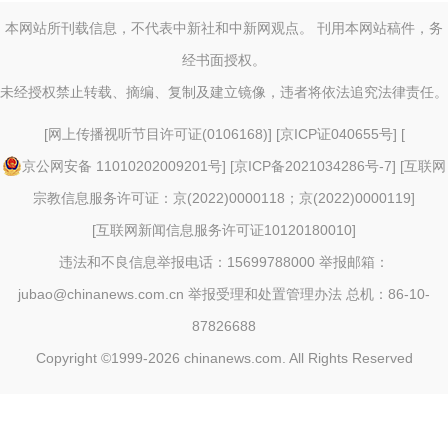
本网站所刊载信息，不代表中新社和中新网观点。 刊用本网站稿件，务
经书面授权。
未经授权禁止转载、摘编、复制及建立镜像，违者将依法追究法律责任。
[
网上传播视听节目许可证(0106168)
] [
京ICP证040655号
] [
京公网安备 11010202009201号
] [
京ICP备2021034286号-7
] [
互联网
宗教信息服务许可证：京(2022)0000118；京(2022)0000119
]
[
互联网新闻信息服务许可证10120180010
]
违法和不良信息举报电话：15699788000 举报邮箱：
jubao@chinanews.com.cn
举报受理和处置管理办法
总机：86-10-
87826688
Copyright ©1999-2026
chinanews.com. All Rights Reserved