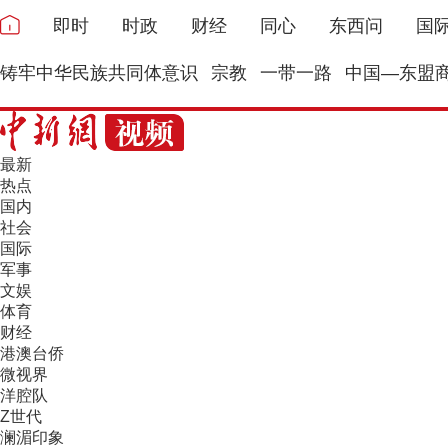
即时
时政
财经
同心
东西问
国
铸牢中华民族共同体意识
宗教
一带一路
中国—东盟
最新
热点
国内
社会
国际
军事
文娱
体育
财经
港澳台侨
微视界
洋腔队
Z世代
澜湄印象