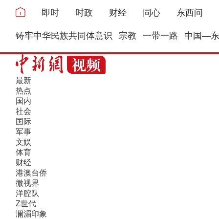
即时
时政
财经
同心
东西问
铸牢中华民族共同体意识
宗教
一带一路
中国—
最新
热点
国内
社会
国际
军事
文娱
体育
财经
港澳台侨
微视界
洋腔队
Z世代
澜湄印象