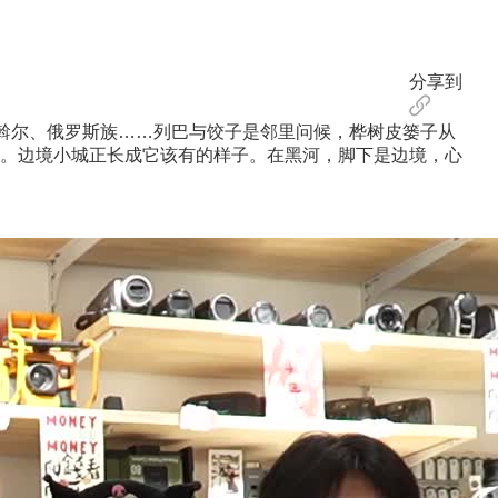
分享到
斡尔、俄罗斯族……列巴与饺子是邻里问候，桦树皮篓子从
。边境小城正长成它该有的样子。在黑河，脚下是边境，心