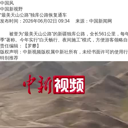
中国风
中国新视野
“最美天山公路”独库公路恢复通车
发布时间：2026年06月02日 09:34 来源：中国新闻网
被誉为“最美天山公路”的新疆独库公路，全长561公里，每
季”著称。今年实行“白天畅行、夜间施工”模式，方便游客领略自
责任编辑：【罗攀】
版权声明：中新视频版权属中新社所有，未经书面许可的使用行
特别推荐