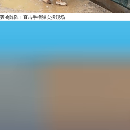
轰鸣阵阵！直击手榴弹实投现场