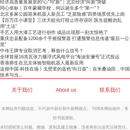
经济高质量发展里的“心”与“新”｜北京经济“向新”突破
同心坐标｜百年蒙藏学校，何以诞生多个“第一”？
北京多家公园迎来机器人新员工 “乏脏险难”四类场景优先上岗
【百万庄小课堂】三伏天蚊虫叮咬止痒存误区 医生提醒勿乱
用“土法”
手艺人用大漆工艺进行创作 成品出现那一刻太惊艳了
重庆忠县配备1200余个手摇报警器 打通预警信息传递“最后一公
里”
中传王牌专业取消艺考，释放什么信号？
全球首座16兆瓦张力腿浮式风电平台“海油安澜号”正式投运
香港师生在北京体验智能机器人最新应用
这很中国·科技在场丨戈壁里的蓝色“向日葵”：在米桑油田，中国
技术与当...
关于我们
About us
联系我们
本网站所刊载信息，不代表中新社和中新网观点。 刊用本网站稿件，务
经书面授权。
未经授权禁止转载、摘编、复制及建立镜像，违者将依法追究法律责任。