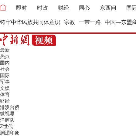
即时
时政
财经
同心
东西问
国
铸牢中华民族共同体意识
宗教
一带一路
中国—东盟
最新
热点
国内
社会
国际
军事
文娱
体育
财经
港澳台侨
微视界
洋腔队
Z世代
澜湄印象