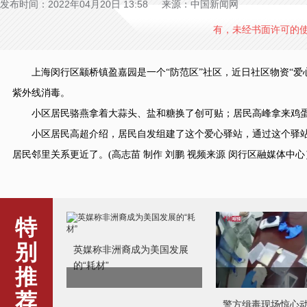
发布时间：2022年04月20日 13:58 来源：中国新闻网
有，未经书面许可的
上海闵行区颛桥镇盈嘉园是一个“防范区”社区，近日社区物资“爱
紫外线消毒。
小区居民骆燕拿着大蒜头、盐和糖换了创可贴；居民高峰拿来鸡蛋
小区居民高超介绍，居民自发组建了这个爱心驿站，通过这个驿站
居民邻里关系更近了。(高志苗 制作 刘鹏 视频来源 闵行区融媒体中心
特
别
英媒称非洲裔成为美国发展
的“耗材”
推
荐
警方缉毒现场惊心