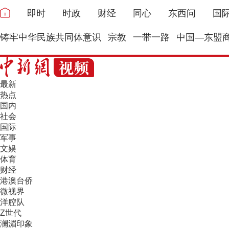
即时
时政
财经
同心
东西问
国
铸牢中华民族共同体意识
宗教
一带一路
中国—东盟
最新
热点
国内
社会
国际
军事
文娱
体育
财经
港澳台侨
微视界
洋腔队
Z世代
澜湄印象