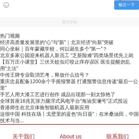
畅言一下
暂无评论
热门视频
经济高质量发展里的“心”与“新”｜北京经济“向新”突破
同心坐标｜百年蒙藏学校，何以诞生多个“第一”？
北京多家公园迎来机器人新员工 “乏脏险难”四类场景优先上岗
【百万庄小课堂】三伏天蚊虫叮咬止痒存误区 医生提醒勿乱
用“土法”
中传王牌专业取消艺考，释放什么信号？
重庆忠县配备1200余个手摇报警器 打通预警信息传递“最后一公
里”
手艺人用大漆工艺进行创作 成品出现那一刻太惊艳了
全球首座16兆瓦张力腿浮式风电平台“海油安澜号”正式投运
香港师生在北京体验智能机器人最新应用
这很中国·科技在场丨戈壁里的蓝色“向日葵”：在米桑油田，中国
技术与当...
关于我们
About us
联系我们