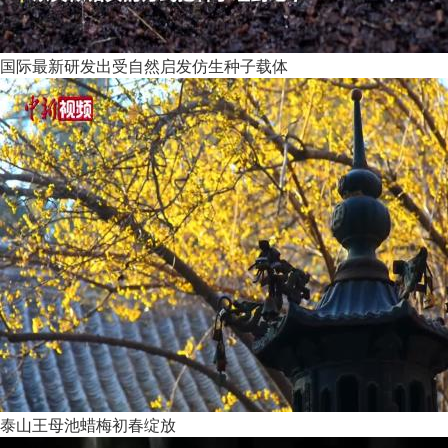
国际最新研发出受自然启发仿生种子载体
泰山王母池蜡梅初春绽放