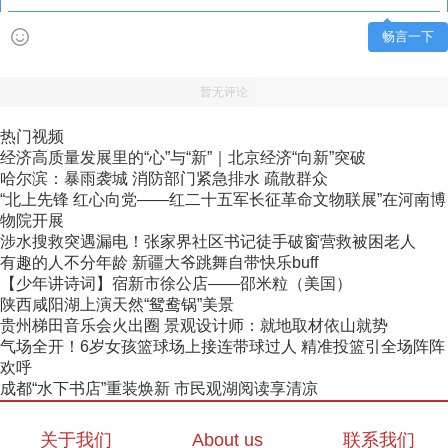
畅言一下
暂无评论
热门视频
经济高质量发展里的“心”与“新”｜北京经济“向新”突破
哈尔滨：暴雨袭城 消防部门紧急排水 疏散群众
“北上先锋 红心向党——红二十五军长征革命文物联展”在河南博
物院开展
涉水搜救突遇漏电！张家界社区书记徒手破窗营救被困老人
有趣的人不分年龄 新疆大爷跳舞自带快乐buff
【少年讲诗词】宿新市徐公店——邵米粒（美国）
陕西咸阳湖上演天然“鸳鸯锅”美景
贵州梯田音乐会火出圈 景观设计师：就地取材依山就势
气场全开！6岁女孩篮球场上接连带球过人 精准投篮引全场阵阵
欢呼
成都“水下书店”重装焕新 市民观湖阅读享清凉
关于我们
About us
联系我们