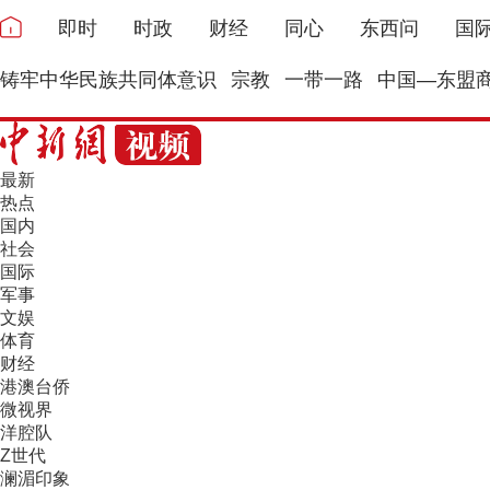
即时
时政
财经
同心
东西问
国
铸牢中华民族共同体意识
宗教
一带一路
中国—东盟
最新
热点
国内
社会
国际
军事
文娱
体育
财经
港澳台侨
微视界
洋腔队
Z世代
澜湄印象