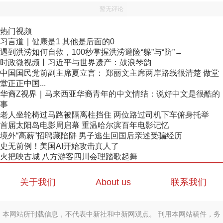
暂无评论
热门视频
习言道｜健康是1 其他是后面的0
遇到洪涝如何自救，100秒掌握洪涝避险“躲”与“防”→
时政微视频丨习近平与世界遗产：鼓浪琴韵
中国国民党前副主席夏立言： 郑丽文主席两岸路线很清楚 做堂
堂正正中国...
华裔Z视界｜马来西亚华裔青年的中文情结：说好中文是很酷的
事
老人坐轮椅过马路被隔离柱挡住 两位路过司机下车俯身托举
首届太阳岛电影周启幕 重温哈尔滨百年电影记忆
境外“高薪”招聘藏陷阱 男子逃生回国后亲述受骗经历
史无前例！美国AI开始攻击真人了
火把映古城 八方游客四川会理踏歌起舞
关于我们
About us
联系我们
本网站所刊载信息，不代表中新社和中新网观点。 刊用本网站稿件，务