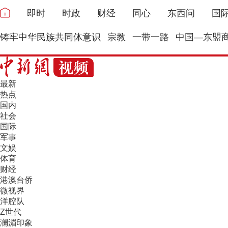
即时
时政
财经
同心
东西问
国
铸牢中华民族共同体意识
宗教
一带一路
中国—东盟
最新
热点
国内
社会
国际
军事
文娱
体育
财经
港澳台侨
微视界
洋腔队
Z世代
澜湄印象