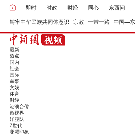
即时
时政
财经
同心
东西问
铸牢中华民族共同体意识
宗教
一带一路
中国—
最新
热点
国内
社会
国际
军事
文娱
体育
财经
港澳台侨
微视界
洋腔队
Z世代
澜湄印象