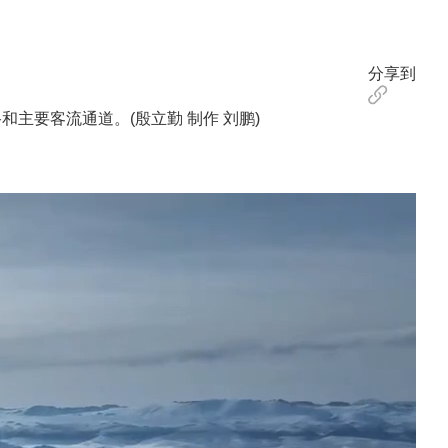
分享到
主要客流通道。(殷立勤 制作 刘鹏)