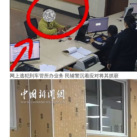
网上逃犯到车管所办业务 民辅警沉着应对将其抓获