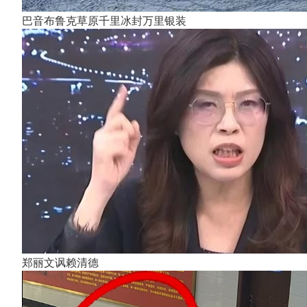
巴音布鲁克草原千里冰封万里银装
郑丽文讽赖清德