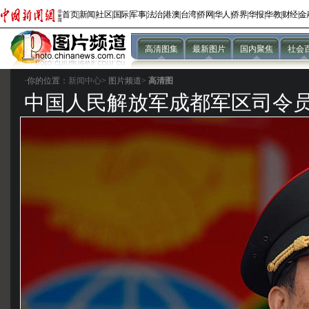
首页
|
新闻
|
社区
|
国际
|
军事
|
法治
|
港澳
|
台湾
|
侨网
|
华人
|
侨界
|
华报
|
华教
|
财经
|
金
高清图集
最新图片
国内聚焦
社会
·你的位置：
新闻中心
>
图片频道>
高清图
中国人民解放军成都军区司令