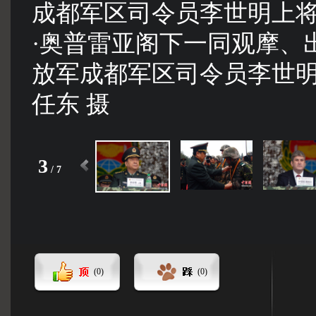
成都军区司令员李世明上
·奥普雷亚阁下一同观摩、
放军成都军区司令员李世
任东 摄
3
/
7
(
0
)
(
0
)