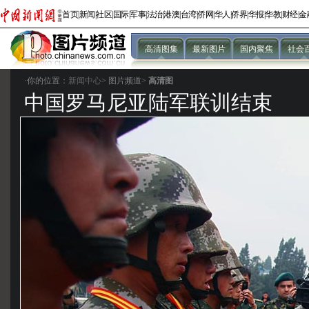
首页
|
新闻
|
社区
|
国际
|
军事
|
法治
|
港澳
|
台湾
|
侨网
|
华人
|
侨界
|
华报
|
华教
|
财经
|
金
高清图集
最新图片
国内聚焦
社会
·你的位置：
新闻中心
>
图片频道>
高清图
中国罗马尼亚陆军联训结束