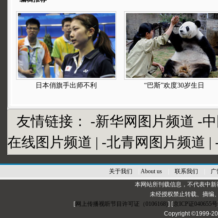
日本俏旗手出师不利
“巴斯”欢度30岁生日
友情链接：
-新华网图片频道
-
在线图片频道
|
-北青网图片频道
|
关于我们
|
About us
|
联系我们
|
广
本网站所刊载信息，不代表中新
未经授权禁止转载、摘编
[
网上传播视听节目许可证（0106168)
] [
京ICP证040655号
Copyright ©1999-2