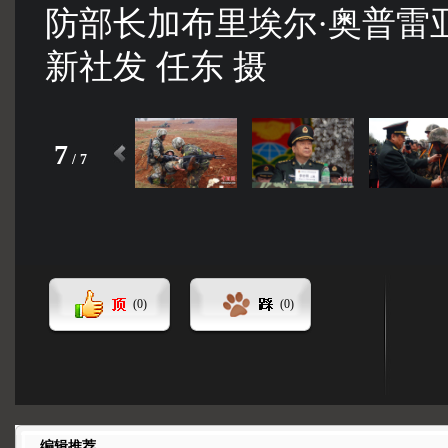
防部长加布里埃尔·奥普雷
新社发 任东 摄
7
/
7
(
0
)
(
0
)
编辑推荐