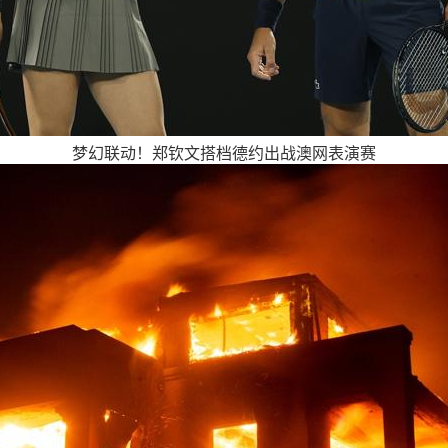
梦幻联动！郑钦文搭档德约出战澳网表演赛