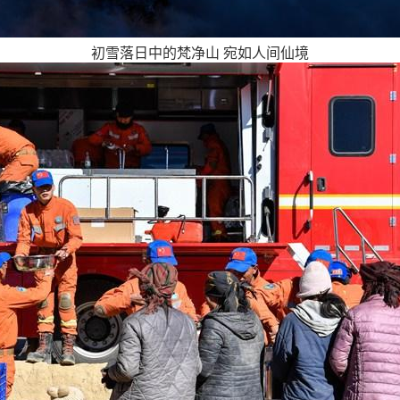
初雪落日中的梵净山 宛如人间仙境