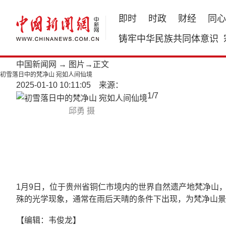
即时
时政
财经
同心
铸牢中华民族共同体意识
中国新闻网
→
图片
→正文
初雪落日中的梵净山 宛如人间仙境
2025-01-10 10:11:05 来源：
1
/
7
邱勇 摄
1月9日，位于贵州省铜仁市境内的世界自然遗产地梵净山，
殊的光学现象，通常在雨后天晴的条件下出现，为梵净山景
【编辑：韦俊龙】