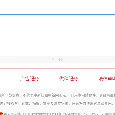
暂无评论
广告服务
供稿服务
法律声
站所刊载信息，不代表中新社和中新网观点。 刊用本网站稿件，务经书面
未经授权禁止转载、摘编、复制及建立镜像，违者将依法追究法律责任。
京公网安备 11010202009201号
] [
京ICP备2021034286号-7
] [
互联网宗教