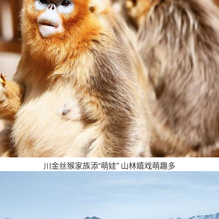
川金丝猴家族添“萌娃” 山林嬉戏萌趣多