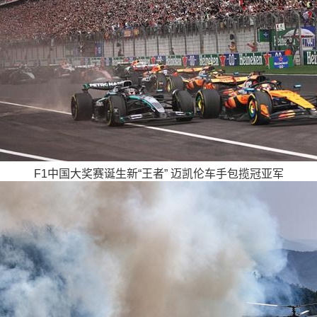
F1中国大奖赛诞生新“王者” 迈凯伦车手包揽冠亚军