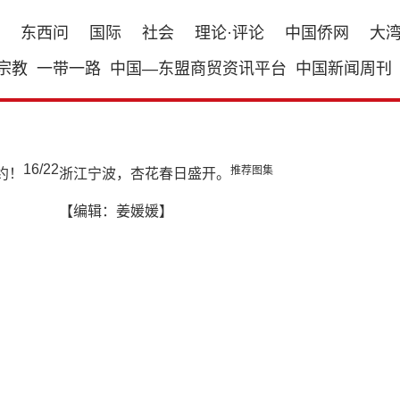
东西问
国际
社会
理论·评论
中国侨网
大
宗教
一带一路
中国—东盟商贸资讯平台
中国新闻周刊
16
/
22
推荐图集
浙江宁波，杏花春日盛开。
【编辑：姜媛媛】