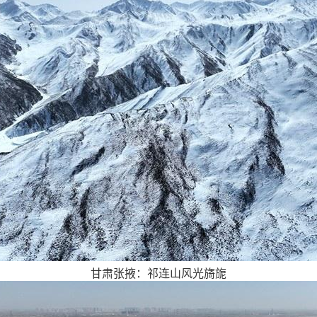
甘肃张掖：祁连山风光旖旎