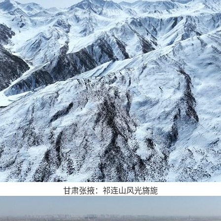
甘肃张掖：祁连山风光旖旎