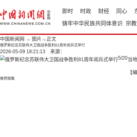
即时
时政
财经
同心
铸牢中华民族共同体意识
宗教
中国新闻网
→
图片
→正文
俄罗斯纪念苏联伟大卫国战争胜利81周年阅兵式举行
2026-05-09 18:21:13 来源：
5
/
20
当地
【
推荐图集