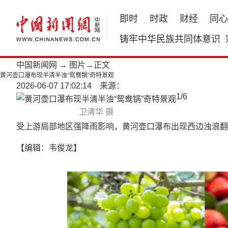
即时
时政
财经
同心
铸牢中华民族共同体意识
中国新闻网
→
图片
→正文
黄河壶口瀑布现半清半浊“鸳鸯锅”奇特景观
2026-06-07 17:02:14 来源：
1
/
6
卫清华 摄
受上游局部地区强降雨影响，黄河壶口瀑布出现西边浊浪翻
【编辑：韦俊龙】