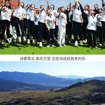
诗寄青云 乘风万里 这些诗送给高考的你