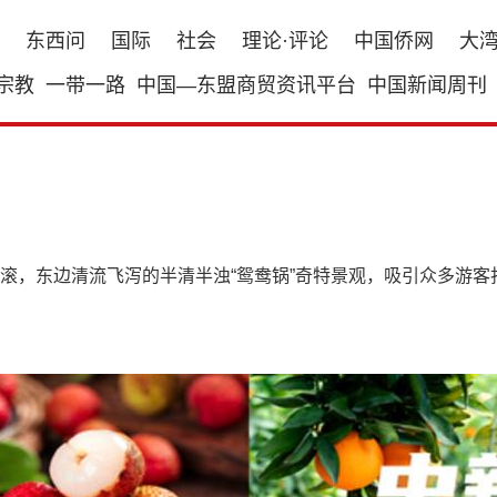
东西问
国际
社会
理论·评论
中国侨网
大
宗教
一带一路
中国—东盟商贸资讯平台
中国新闻周刊
滚，东边清流飞泻的半清半浊“鸳鸯锅”奇特景观，吸引众多游客