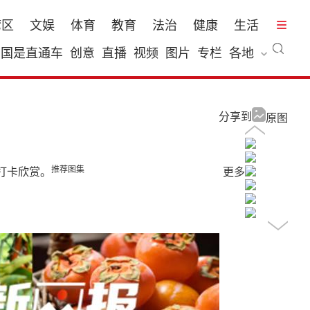
湾区
文娱
体育
教育
法治
健康
生活
国是直通车
创意
直播
视频
图片
专栏
各地
分享到
原图
推荐图集
打卡欣赏。
更多