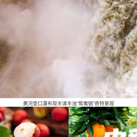
黄河壶口瀑布现半清半浊“鸳鸯锅”奇特景观