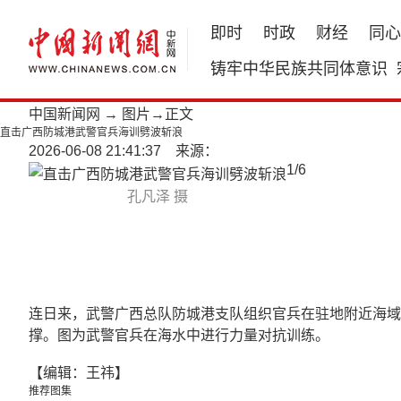
即时
时政
财经
同心
铸牢中华民族共同体意识
中国新闻网
→
图片
→正文
直击广西防城港武警官兵海训劈波斩浪
2026-06-08 21:41:37 来源：
1
/
6
孔凡泽 摄
连日来，武警广西总队防城港支队组织官兵在驻地附近海域
撑。图为武警官兵在海水中进行力量对抗训练。
【编辑：王祎】
推荐图集