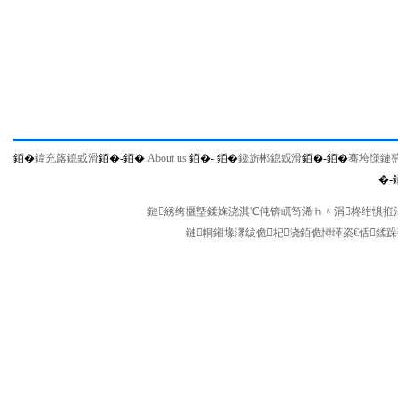
銆�
鍏充簬鎴戜滑
銆�-
銆�
About us
銆�-
銆�
鑱旂郴鎴戜滑
銆�-
銆�
骞垮憡鏈
�-
鏈綉绔欐墍鍒婅浇淇℃伅锛屼笉浠ｈ〃涓柊绀惧拰涓
鏈粡鎺堟潈绂佹杞浇銆佹憳缂栥€佸