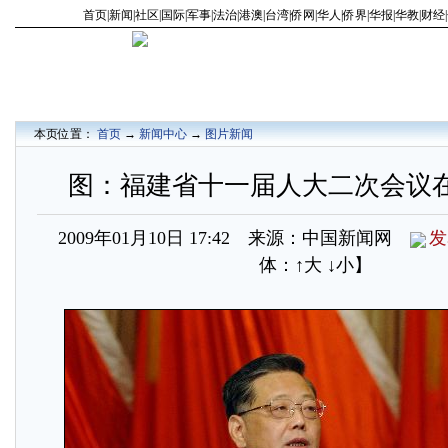
首页
|
新闻
|
社区
|
国际
|
军事
|
法治
|
港澳
|
台湾
|
侨网
|
华人
|
侨界
|
华报
|
华教
|
财经
|
本页位置：
首页
→
新闻中心
→
图片新闻
图：福建省十一届人大二次会议
2009年01月10日 17:42 来源：中国新闻网
发
体：
↑大
↓小
】