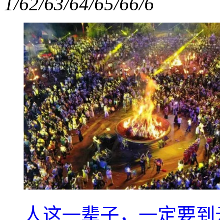
1/6
2/6
3/6
4/6
5/6
6/6
人这一辈子，一定要到