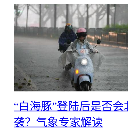
“白海豚”登陆后是否会
袭？气象专家解读