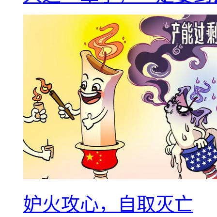
妒火攻心，自取灭亡