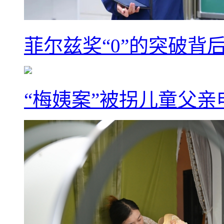
菲尔兹奖“0”的突破背
“梅姨案”被拐儿童父