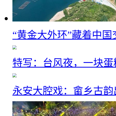
“黄金大外环”藏着中
特写：台风夜，一块蛋
永安大腔戏：畲乡古韵