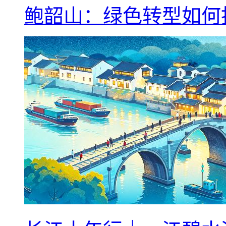
鲍韶山：绿色转型如何