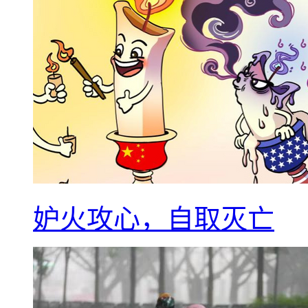
妒火攻心，自取灭亡