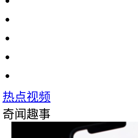
热点视频
奇闻趣事