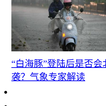
“白海豚”登陆后是否会
袭？气象专家解读