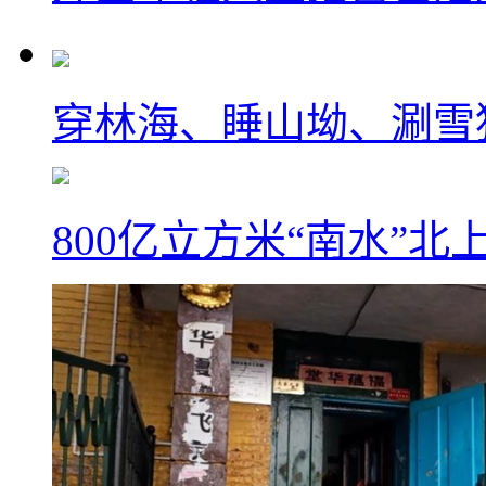
穿林海、睡山坳、涮雪
800亿立方米“南水”北