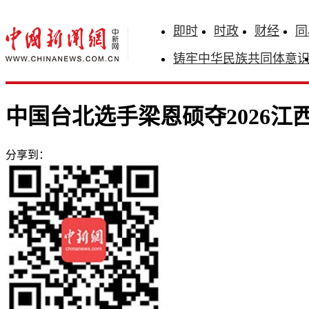
即时
时政
财经
同
铸牢中华民族共同体意
中国台北选手梁恩硕夺2026
分享到：