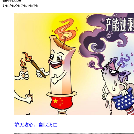
1/6
2/6
3/6
4/6
5/6
6/6
妒火攻心，自取灭亡