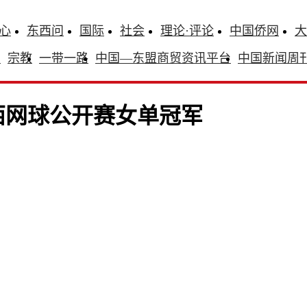
心
东西问
国际
社会
理论·评论
中国侨网
大
识
宗教
一带一路
中国—东盟商贸资讯平台
中国新闻周
江西网球公开赛女单冠军