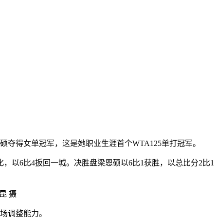
梁恩硕夺得女单冠军，这是她职业生涯首个WTA125单打冠军。
以6比4扳回一城。决胜盘梁恩硕以6比1获胜，以总比分2比1
昆 摄
场调整能力。