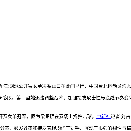
26江西(九江)网球公开赛女单决赛10日在此间举行，中国台北运动员
败。第二盘她迅速调整战术，加强接发攻击性与底线节奏变化，
球公开赛女单冠军。图为梁恩硕在赛场上挥拍击球。
中新社
记者 刘占
分率、破发效率和接发表现均优于对手，展现了很强的韧性与临