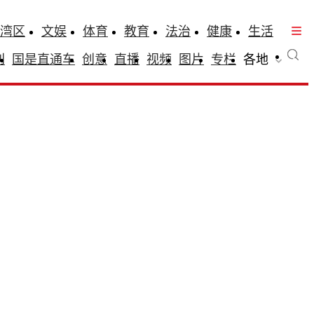
湾区
文娱
体育
教育
法治
健康
生活
刊
国是直通车
创意
直播
视频
图片
专栏
各地