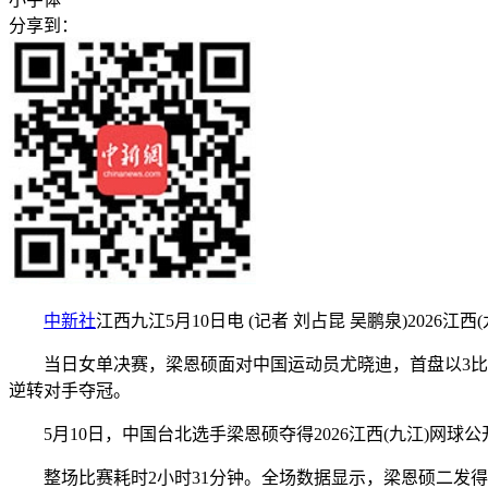
分享到：
中新社
江西九江5月10日电 (记者 刘占昆 吴鹏泉)20
当日女单决赛，梁恩硕面对中国运动员尤晓迪，首盘以3比6落
逆转对手夺冠。
5月10日，中国台北选手梁恩硕夺得2026江西(九江)网
整场比赛耗时2小时31分钟。全场数据显示，梁恩硕二发得