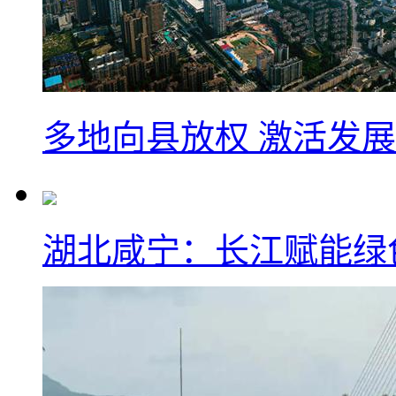
多地向县放权 激活发
湖北咸宁：长江赋能绿