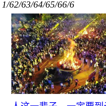
1/6
2/6
3/6
4/6
5/6
6/6