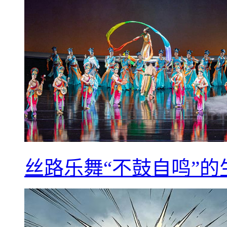
丝路乐舞“不鼓自鸣”