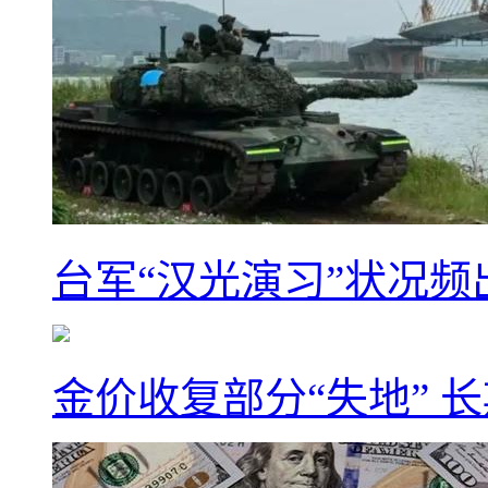
台军“汉光演习”状况频
金价收复部分“失地” 