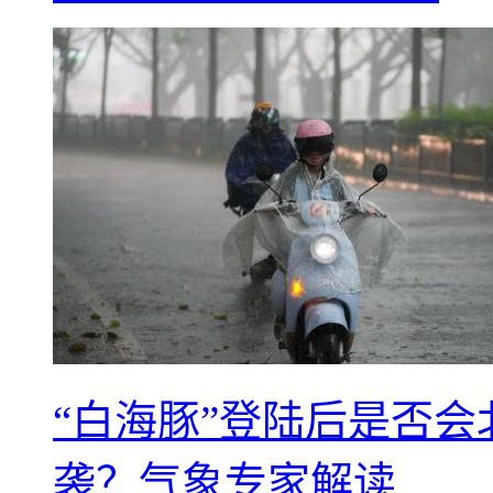
“白海豚”登陆后是否会
袭？气象专家解读