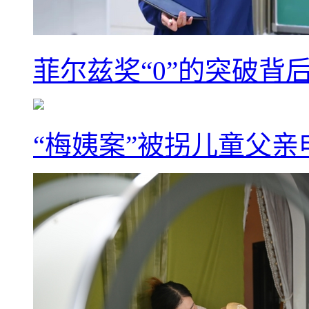
菲尔兹奖“0”的突破背
“梅姨案”被拐儿童父