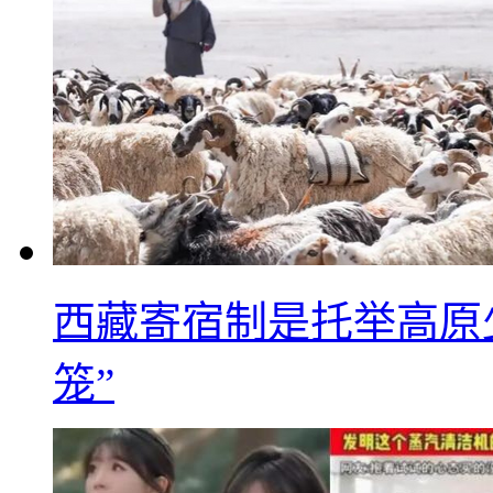
西藏寄宿制是托举高原
笼”