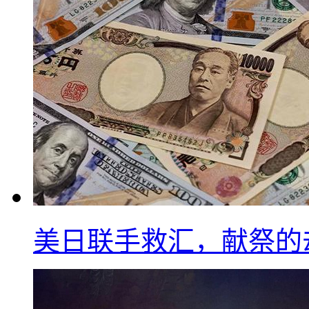
美日联手救汇，献祭的