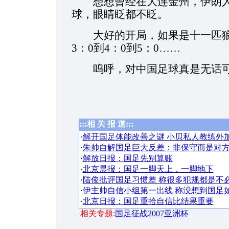
想想曾经在大连金州，伊朗人
球，眼睛眨都不眨。
大好的开局，如果是十一匹狼
3：0到4：0到5：0……
呜呼，对中国足球真是无话可说
:::相 关 报 道:::
·
解开国足体能改善之谜 小贝私人教练外加
·
朱帅自解国足巨大反差：非保守而是对
·
解放日报：国足先别算账
·
北京晨报：国足一脚天上，一脚地下
·
陆俊批评国足习惯差 称很多犯规都是不
·
伊主帅自信小组第一出线 称没想到国足
·
北京日报：国足重拾自信比结果重要
相关专题:
国足征战2007亚洲杯