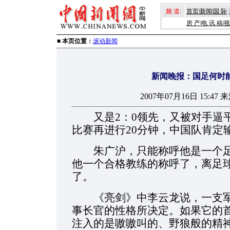
频 道:
首页
|
新闻
|
国 际
·
房 产
|
电 讯 稿
|
视
■ 本页位置：
滚动新闻
新闻晚报：国足何时
2007年07月16日 15:4
又是2：0领先，又被对手逼平
比赛再进行20分钟，中国队肯定
朱广沪，只能称呼他是一个足
他一个合格教练的称呼了，离足
了。
《亮剑》中李云龙说，一支军
事长官的性格所决定。如果它的
注入的是嗷嗷叫的、野狼般的精