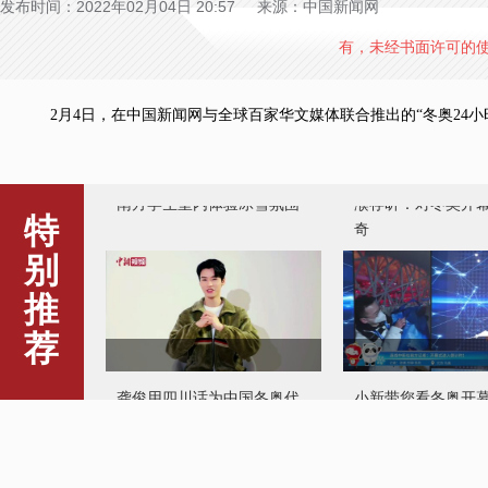
发布时间：2022年02月04日 20:57 来源：中国新闻网
有，未经书面许可的
2月4日，在中国新闻网与全球百家华文媒体联合推出的“冬奥24小
南方学生室内体验冰雪氛围
濮存昕：对冬奥开
奇
特
别
推
荐
龚俊用四川话为中国冬奥代
小新带您看冬奥开
表团加油
包里都有啥！